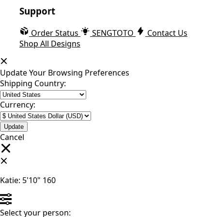
Support
Order Status
SENGTOTO
Contact Us
Shop All Designs
Update Your Browsing Preferences
Shipping Country:
Currency:
Cancel
Katie:
5'10"
160
Select your person: