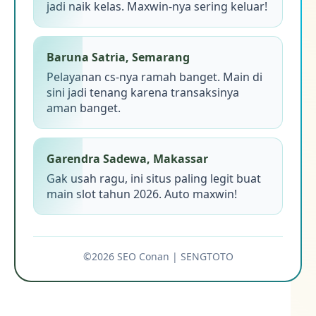
jadi naik kelas. Maxwin-nya sering keluar!
Baruna Satria, Semarang
Pelayanan cs-nya ramah banget. Main di
sini jadi tenang karena transaksinya
aman banget.
Garendra Sadewa, Makassar
Gak usah ragu, ini situs paling legit buat
main slot tahun 2026. Auto maxwin!
©2026 SEO Conan | SENGTOTO