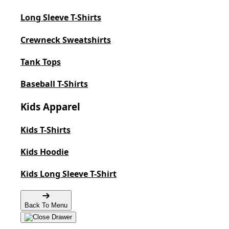
Long Sleeve T-Shirts
Crewneck Sweatshirts
Tank Tops
Baseball T-Shirts
Kids Apparel
Kids T-Shirts
Kids Hoodie
Kids Long Sleeve T-Shirt
Back To Menu