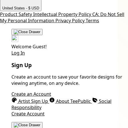
United States - $ USD
Product Safety
Intellectual Property Policy
CA: Do Not Sell
My Personal Information
Privacy Policy
Terms
Welcome Guest!
Log In
Sign Up
Create an account to save your favorite designs for
viewing anytime, on any device.
Create an Account
Artist Sign Up
About TeePublic
Social
Responsibility
Create Account