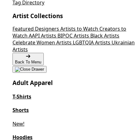
Tag Directory
Artist Collections
Featured Designers
Artists to Watch
Creators to
Watch
AAPI Artists
BIPOC Artists
Black Artists
Celebrate Women Artists
LGBTQIA Artists
Ukrainian
Artists
Back To Menu
Adult Apparel
T-Shirts
Shorts
New!
Hoodies