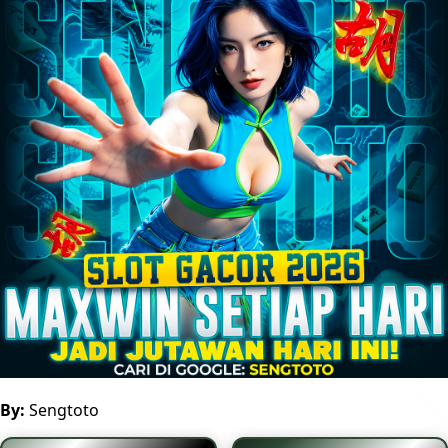
By:
Sengtoto