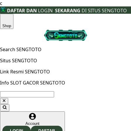
c
DAFTAR DAN
LOGIN
SEKARANG
DI SITUS SENGTOTO
Shop
Search SENGTOTO
Situs SENGTOTO
Link Resmi SENGTOTO
Info SLOT GACOR SENGTOTO
Account
LOGIN
DAFTAR